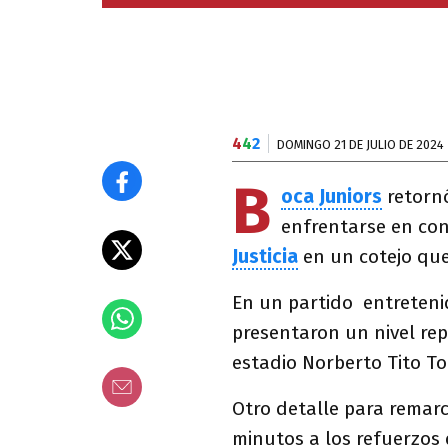
4
4
2
DOMINGO 21 DE JULIO DE 2024
B
oca Juniors
retornó
enfrentarse en con
Justicia
en un cotejo que
En un partido entretenid
presentaron un nivel re
estadio Norberto Tito To
Otro detalle para remarc
minutos a los refuerzos