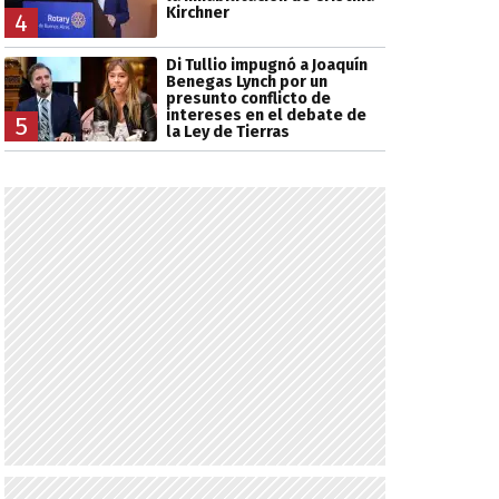
Kirchner
4
Di Tullio impugnó a Joaquín
Benegas Lynch por un
presunto conflicto de
intereses en el debate de
5
la Ley de Tierras