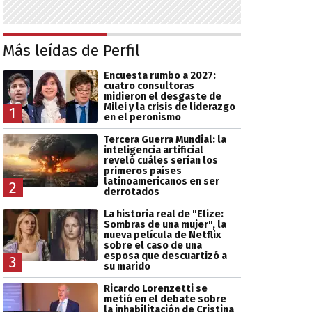
Más leídas de Perfil
Encuesta rumbo a 2027:
cuatro consultoras
midieron el desgaste de
Milei y la crisis de liderazgo
1
en el peronismo
Tercera Guerra Mundial: la
inteligencia artificial
reveló cuáles serían los
primeros países
latinoamericanos en ser
2
derrotados
La historia real de "Elize:
Sombras de una mujer", la
nueva película de Netflix
sobre el caso de una
esposa que descuartizó a
3
su marido
Ricardo Lorenzetti se
metió en el debate sobre
la inhabilitación de Cristina