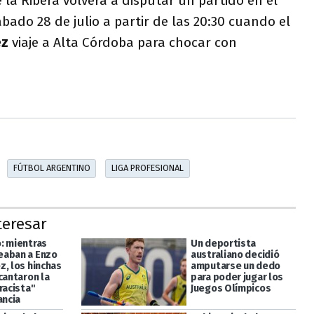
e la Ribera volverá a disputar un partido en el
bado 28 de julio a partir de las 20:30 cuando el
ez
viaje a Alta Córdoba para chocar con
FÚTBOL ARGENTINO
LIGA PROFESIONAL
teresar
: mientras
Un deportista
aban a Enzo
australiano decidió
z, los hinchas
amputarse un dedo
cantaron la
para poder jugar los
racista"
Juegos Olímpicos
ancia