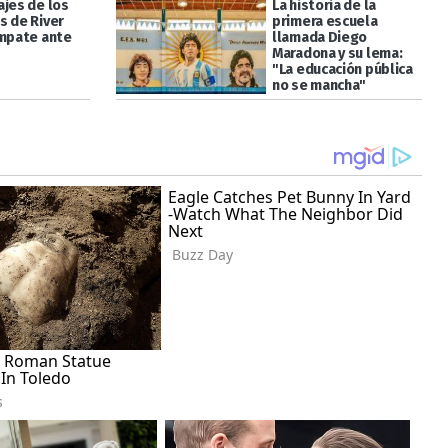
ajes de los
La historia de la
s de River
primera escuela
empate ante
llamada Diego
Maradona y su lema:
"La educación pública
no se mancha"