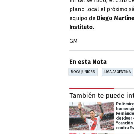
En tal sentido, el club d
plano local el próximo sá
equipo de
Diego Martín
Instituto
.
GM
En esta Nota
BOCA JUNIORS
LIGA ARGENTINA
También te puede in
Polémico
homenaje
Fernánde
de River 
"canción 
contra Fr