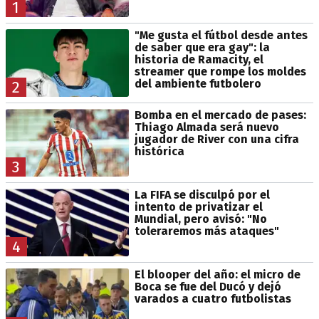
1
"Me gusta el fútbol desde antes
de saber que era gay": la
historia de Ramacity, el
streamer que rompe los moldes
del ambiente futbolero
2
Bomba en el mercado de pases:
Thiago Almada será nuevo
jugador de River con una cifra
histórica
3
La FIFA se disculpó por el
intento de privatizar el
Mundial, pero avisó: "No
toleraremos más ataques"
4
El blooper del año: el micro de
Boca se fue del Ducó y dejó
varados a cuatro futbolistas