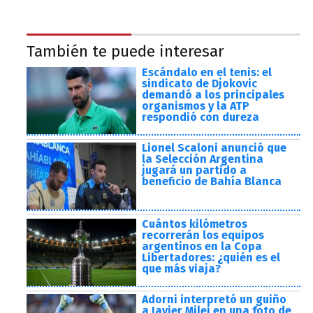
También te puede interesar
Escándalo en el tenis: el
sindicato de Djokovic
demandó a los principales
organismos y la ATP
respondió con dureza
Lionel Scaloni anunció que
la Selección Argentina
jugará un partido a
beneficio de Bahía Blanca
Cuántos kilómetros
recorrerán los equipos
argentinos en la Copa
Libertadores: ¿quién es el
que más viaja?
Adorni interpretó un guiño
a Javier Milei en una foto de