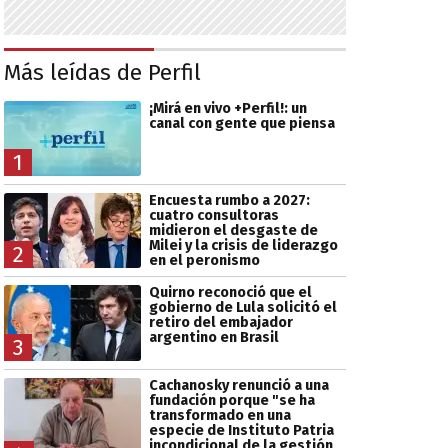
Más leídas de Perfil
¡Mirá en vivo +Perfil!: un
canal con gente que piensa
1
Encuesta rumbo a 2027:
cuatro consultoras
midieron el desgaste de
Milei y la crisis de liderazgo
2
en el peronismo
Quirno reconoció que el
gobierno de Lula solicitó el
retiro del embajador
argentino en Brasil
3
Cachanosky renunció a una
fundación porque "se ha
transformado en una
especie de Instituto Patria
incondicional de la gestión