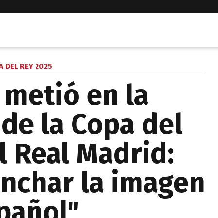
A DEL REY 2025
e metió en la
 de la Copa del
l Real Madrid:
nchar la imagen
spañol"