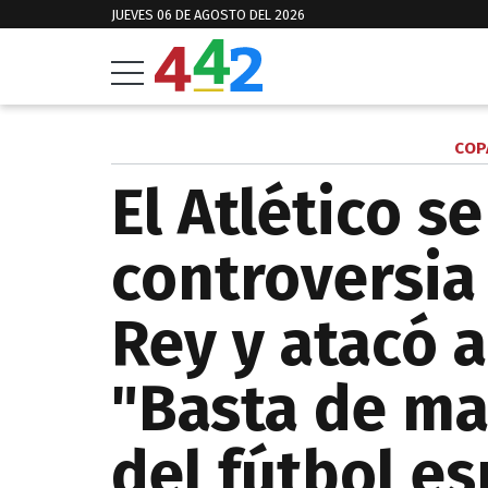
JUEVES 06 DE AGOSTO DEL 2026
COP
El Atlético s
controversia
Rey y atacó a
"Basta de ma
del fútbol e