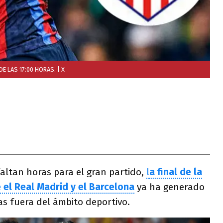
DE LAS 17:00 HORAS.
| X
altan horas para el gran partido,
l
a final de la
 el Real Madrid y el Barcelona
ya ha generado
as fuera del ámbito deportivo.