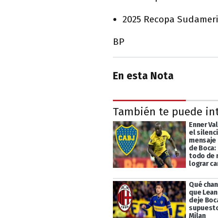
2025 Recopa Sudamer
BP
En esta Nota
También te puede in
Enner Va
el silenc
mensaje 
de Boca: 
todo de 
lograr c
Qué chan
que Lean
deje Boc
supuesto
Milan