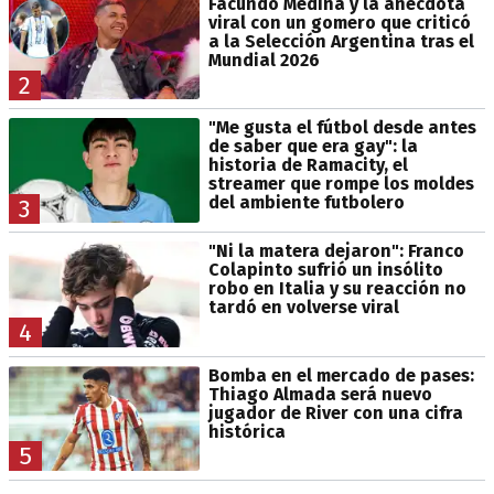
Facundo Medina y la anécdota
viral con un gomero que criticó
a la Selección Argentina tras el
Mundial 2026
2
"Me gusta el fútbol desde antes
de saber que era gay": la
historia de Ramacity, el
streamer que rompe los moldes
del ambiente futbolero
3
"Ni la matera dejaron": Franco
Colapinto sufrió un insólito
robo en Italia y su reacción no
tardó en volverse viral
4
Bomba en el mercado de pases:
Thiago Almada será nuevo
jugador de River con una cifra
histórica
5