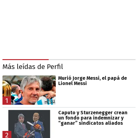
Más leídas de Perfil
Murió Jorge Messi, el papá de
Lionel Messi
1
Caputo y Sturzenegger crean
un fondo para indemnizar y
“ganar” sindicatos aliados
2