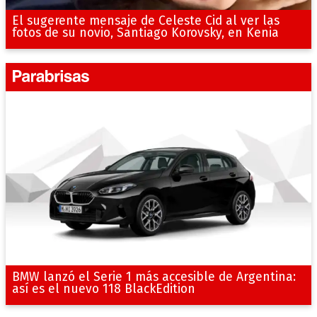
El sugerente mensaje de Celeste Cid al ver las
fotos de su novio, Santiago Korovsky, en Kenia
BMW lanzó el Serie 1 más accesible de Argentina:
así es el nuevo 118 BlackEdition