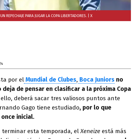
 UN REPECHAJE PARA JUGAR LA COPA LIBERTADORES.
| X
24
sta por el
Mundial de Clubes
,
Boca Juniors
no
o deja de pensar en clasificar a la próxima Copa
ello, deberá sacar tres valiosos puntos ante
 Fernando Gago tiene estudiado
, por lo que
once inicial.
e terminar esta temporada, el
Xeneize
está más