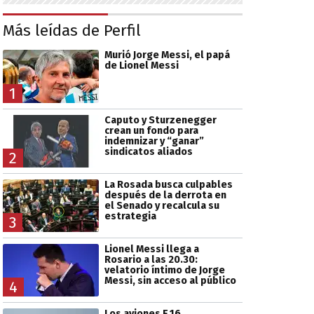
Más leídas de Perfil
Murió Jorge Messi, el papá
de Lionel Messi
1
Caputo y Sturzenegger
crean un fondo para
indemnizar y “ganar”
sindicatos aliados
2
La Rosada busca culpables
después de la derrota en
el Senado y recalcula su
estrategia
3
Lionel Messi llega a
Rosario a las 20.30:
velatorio íntimo de Jorge
Messi, sin acceso al público
4
Los aviones F 16