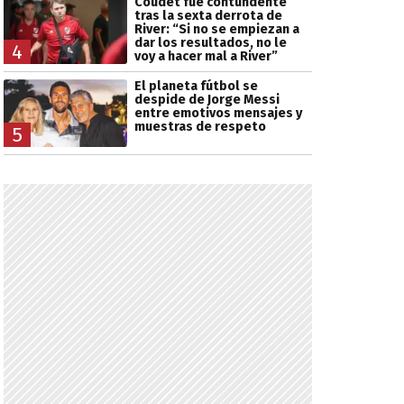
Coudet fue contundente
tras la sexta derrota de
River: “Si no se empiezan a
dar los resultados, no le
4
voy a hacer mal a River”
El planeta fútbol se
despide de Jorge Messi
entre emotivos mensajes y
muestras de respeto
5