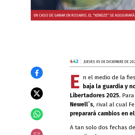
EN CASO DE GANAR EN ROSARIO, EL "XENEIZE" SE ASEGURARÁ
4
4
2
JUEVES 05 DE DICIEMBRE DE 20
E
n el medio de la fie
baja la guardia y n
Libertadores 2025.
Para 
Newell´s
, rival al cual
preparará cambios en el 
A tan solo dos fechas d