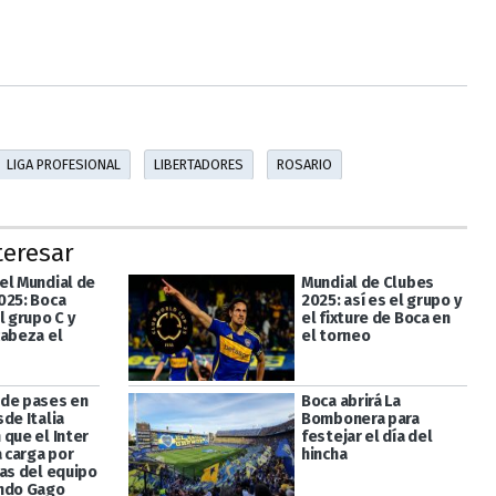
LIGA PROFESIONAL
LIBERTADORES
ROSARIO
teresar
el Mundial de
Mundial de Clubes
025: Boca
2025: así es el grupo y
l grupo C y
el fixture de Boca en
cabeza el
el torneo
de pases en
Boca abrirá La
de Italia
Bombonera para
 que el Inter
festejar el día del
a carga por
hincha
ras del equipo
ndo Gago