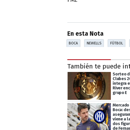
En esta Nota
BOCA
NEWELLS
FÚTBOL
También te puede in
Sorteo d
Clubes 2
integra e
River en
grupo E
Mercado 
Boca: des
aseguran
viene a l
dos figu
de Ferna