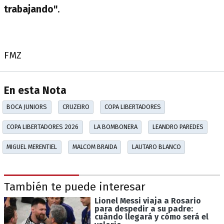
trabajando"
.
FMZ
En esta Nota
BOCA JUNIORS
CRUZEIRO
COPA LIBERTADORES
COPA LIBERTADORES 2026
LA BOMBONERA
LEANDRO PAREDES
MIGUEL MERENTIEL
MALCOM BRAIDA
LAUTARO BLANCO
También te puede interesar
Lionel Messi viaja a Rosario
para despedir a su padre:
cuándo llegará y cómo será el