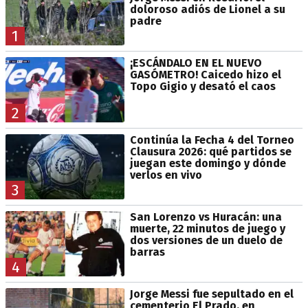
doloroso adiós de Lionel a su
padre
1
¡ESCÁNDALO EN EL NUEVO
GASÓMETRO! Caicedo hizo el
Topo Gigio y desató el caos
2
Continúa la Fecha 4 del Torneo
Clausura 2026: qué partidos se
juegan este domingo y dónde
verlos en vivo
3
San Lorenzo vs Huracán: una
muerte, 22 minutos de juego y
dos versiones de un duelo de
barras
4
Jorge Messi fue sepultado en el
cementerio El Prado, en