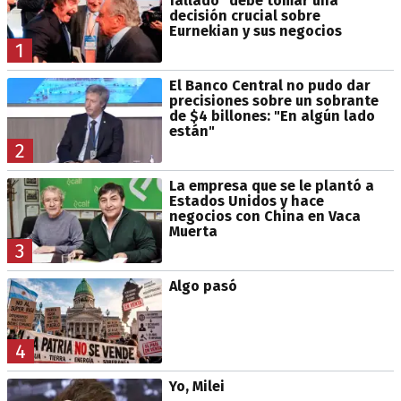
fallado" debe tomar una
decisión crucial sobre
Eurnekian y sus negocios
1
El Banco Central no pudo dar
precisiones sobre un sobrante
de $4 billones: "En algún lado
están"
2
La empresa que se le plantó a
Estados Unidos y hace
negocios con China en Vaca
Muerta
3
Algo pasó
4
Yo, Milei