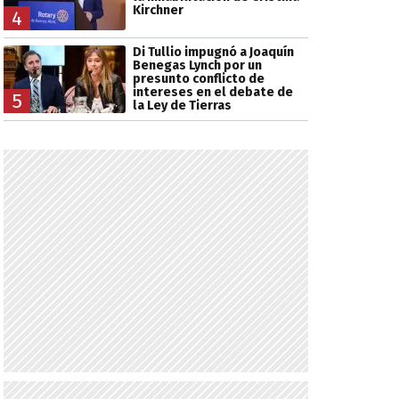
Kirchner
4
Di Tullio impugnó a Joaquín
Benegas Lynch por un
presunto conflicto de
intereses en el debate de
5
la Ley de Tierras