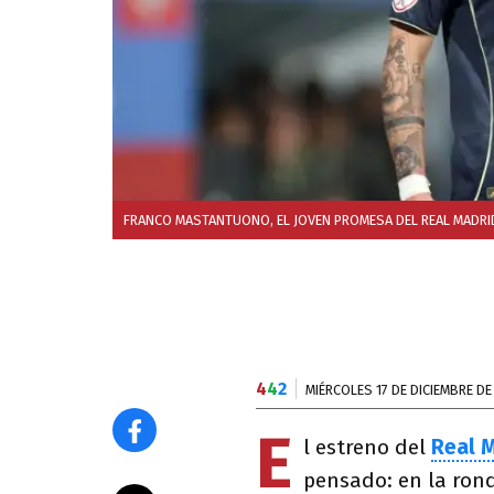
FRANCO MASTANTUONO, EL JOVEN PROMESA DEL REAL MADRI
4
4
2
MIÉRCOLES 17 DE DICIEMBRE DE
E
l estreno del
Real 
pensado: en la rond