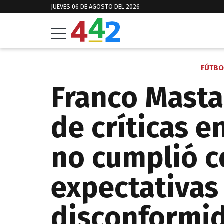
JUEVES 06 DE AGOSTO DEL 2026
FÚTBO
Franco Masta
de críticas e
no cumplió c
expectativas
disconformid