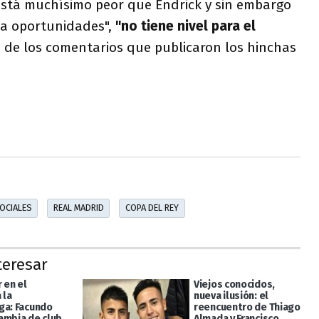
está muchísimo peor que Endrick y sin embargo
da oportunidades",
"no tiene nivel para el
 de los comentarios que publicaron los hinchas
OCIALES
REAL MADRID
COPA DEL REY
teresar
r en el
Viejos conocidos,
 la
nueva ilusión: el
ga: Facundo
reencuentro de Thiago
ambia de club
Almada y Francisco