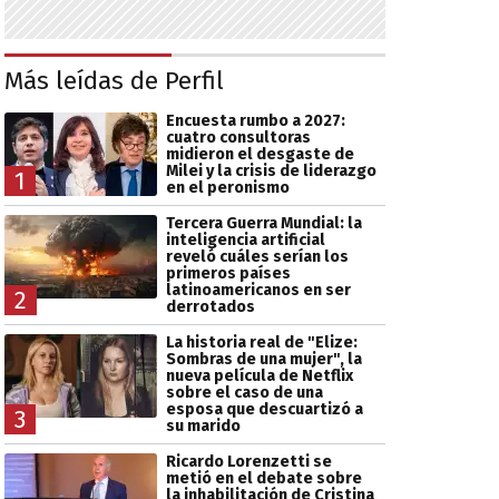
Más leídas de Perfil
Encuesta rumbo a 2027:
cuatro consultoras
midieron el desgaste de
Milei y la crisis de liderazgo
1
en el peronismo
Tercera Guerra Mundial: la
inteligencia artificial
reveló cuáles serían los
primeros países
latinoamericanos en ser
2
derrotados
La historia real de "Elize:
Sombras de una mujer", la
nueva película de Netflix
sobre el caso de una
esposa que descuartizó a
3
su marido
Ricardo Lorenzetti se
metió en el debate sobre
la inhabilitación de Cristina