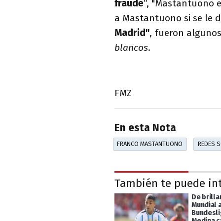
fraude
”, "Mastantuono 
a Mastantuono si se le 
Madrid"
, fueron algunos
blancos
.
FMZ
En esta Nota
FRANCO MASTANTUONO
REDES S
También te puede in
De brilla
Mundial a
Bundesli
Medina c