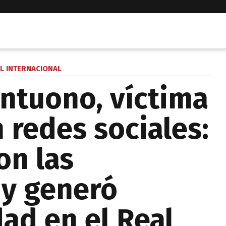
L INTERNACIONAL
ntuono, víctima
n redes sociales:
on las
 y generó
ad en el Real