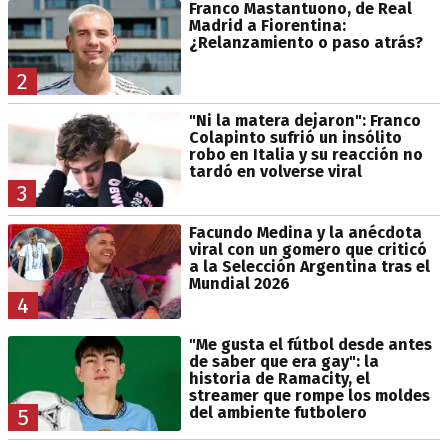
Franco Mastantuono, de Real
Madrid a Fiorentina:
¿Relanzamiento o paso atrás?
2
"Ni la matera dejaron": Franco
Colapinto sufrió un insólito
robo en Italia y su reacción no
tardó en volverse viral
3
Facundo Medina y la anécdota
viral con un gomero que criticó
a la Selección Argentina tras el
Mundial 2026
4
"Me gusta el fútbol desde antes
de saber que era gay": la
historia de Ramacity, el
streamer que rompe los moldes
del ambiente futbolero
5