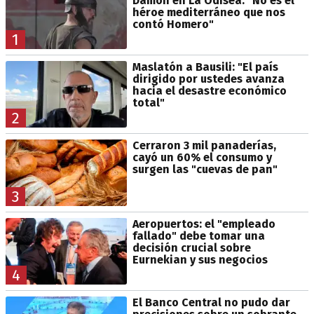
Damon en La Odisea: "No es el
héroe mediterráneo que nos
contó Homero"
1
Maslatón a Bausili: "El país
dirigido por ustedes avanza
hacia el desastre económico
total"
2
Cerraron 3 mil panaderías,
cayó un 60% el consumo y
surgen las "cuevas de pan"
3
Aeropuertos: el "empleado
fallado" debe tomar una
decisión crucial sobre
Eurnekian y sus negocios
4
El Banco Central no pudo dar