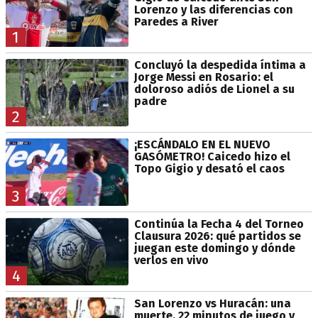
Lorenzo y las diferencias con
Paredes a River
1
Concluyó la despedida íntima a
Jorge Messi en Rosario: el
doloroso adiós de Lionel a su
padre
2
¡ESCÁNDALO EN EL NUEVO
GASÓMETRO! Caicedo hizo el
Topo Gigio y desató el caos
3
Continúa la Fecha 4 del Torneo
Clausura 2026: qué partidos se
juegan este domingo y dónde
verlos en vivo
4
San Lorenzo vs Huracán: una
muerte, 22 minutos de juego y