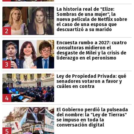
La historia real de "Elize:
Sombras de una mujer", la
nueva película de Netflix sobre
el caso de una esposa que
descuartizó a su marido
2
Encuesta rumbo a 2027: cuatro
consultoras midieron el
desgaste de Milei y la crisis de
liderazgo en el peronismo
3
Ley de Propiedad Privada: qué
senadores votaron a favor y
cuáles en contra
4
El Gobierno perdió la pulseada
del nombre: la "Ley de Tierras"
se impuso en toda la
conversación digital
5