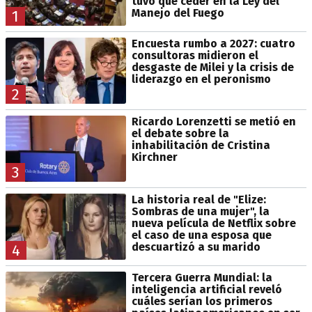
tuvo que ceder en la Ley del
Manejo del Fuego
1
Encuesta rumbo a 2027: cuatro
consultoras midieron el
desgaste de Milei y la crisis de
liderazgo en el peronismo
2
Ricardo Lorenzetti se metió en
el debate sobre la
inhabilitación de Cristina
Kirchner
3
La historia real de "Elize:
Sombras de una mujer", la
nueva película de Netflix sobre
el caso de una esposa que
descuartizó a su marido
4
Tercera Guerra Mundial: la
inteligencia artificial reveló
cuáles serían los primeros