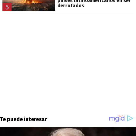
países latinoamericanos en ser
derrotados
5