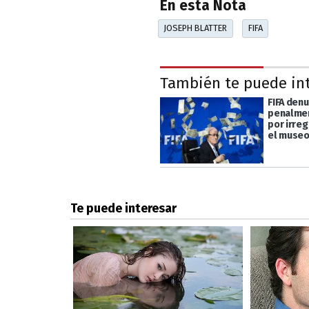
En esta Nota
JOSEPH BLATTER
FIFA
También te puede in
FIFA denu
penalmen
por irre
el museo