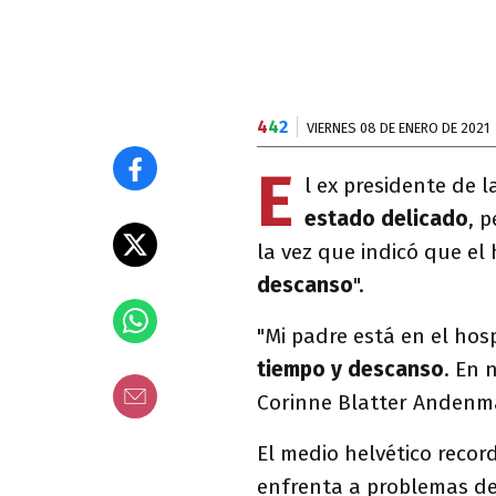
4
4
2
VIERNES 08 DE ENERO DE 2021
E
l ex presidente de 
estado delicado
, 
la vez que indicó que el
descanso
".
"Mi padre está en el hos
tiempo y descanso
. En 
Corinne Blatter Andenmat
El medio helvético recor
enfrenta a problemas d