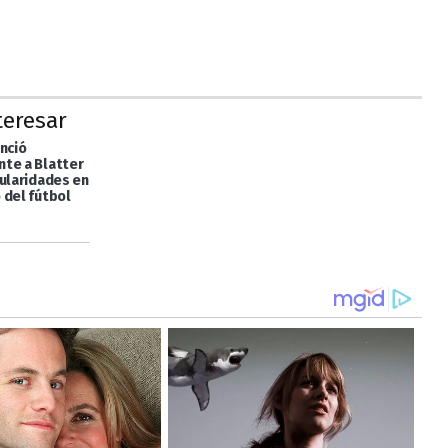
teresar
nció
te a Blatter
gularidades en
 del fútbol