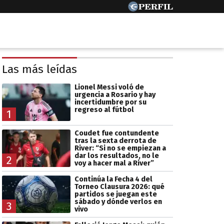
Las más leídas
Lionel Messi voló de
urgencia a Rosario y hay
incertidumbre por su
regreso al fútbol
1
Coudet fue contundente
tras la sexta derrota de
River: “Si no se empiezan a
dar los resultados, no le
2
voy a hacer mal a River”
Continúa la Fecha 4 del
Torneo Clausura 2026: qué
partidos se juegan este
sábado y dónde verlos en
3
vivo