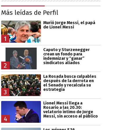
Más leídas de Perfil
Murió Jorge Messi, el papá
de Lionel Messi
1
Caputo y Sturzenegger
crean un fondo para
indemnizar y “ganar”
sindicatos aliados
2
La Rosada busca culpables
después de la derrota en
el Senado y recalcula su
estrategia
3
Lionel Messi llega a
Rosario a las 20.30:
velatorio íntimo de Jorge
Messi, sin acceso al público
4
Los aviones F 16