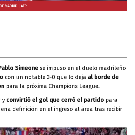
 DE MADRID
| AFP
Pablo Simeone
se impuso en el duelo madrileño
no
con un notable 3-0 que lo deja
al borde de
ón
para la próxima Champions League.
 y
convirtió el gol que cerró el partido
para
na definición en el ingreso al área tras recibir