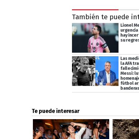
También te puede in
Lionel M
urgencia 
hay ince
su regres
Las medi
la AFA tra
fallecim
Messi: lu
homenaje
fútbol a
banderas