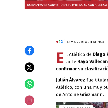
JULIÁN ÁLVAREZ CONVIRTIÓ EN SU PARTIDO 50 CON ATLÉTICO
4
4
2
JUEVES 24 DE ABRIL DE 2025
E
l Atlético de
Diego 
ante
Rayo Valleca
confirmar su clasificaci
Julián Álvarez
fue titular
Atlético, con una muy bue
de Antoine Griezmann.