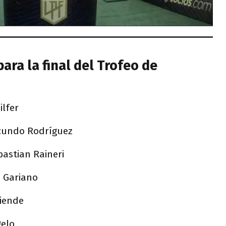
ara la final del Trofeo de
ilfer
Facundo Rodríguez
bastian Raineri
s Gariano
liende
elo