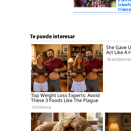
y fest
triunf
Clausu