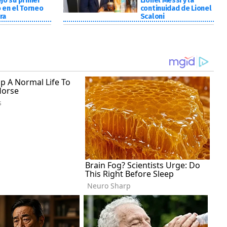
ejó su primer
Lionel Messi y la
o en el Torneo
continuidad de Lionel
ra
Scaloni