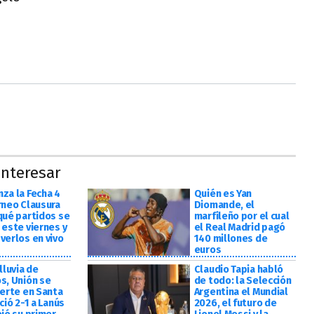
nteresar
za la Fecha 4
Quién es Yan
rneo Clausura
Diomande, el
qué partidos se
marfileño por el cual
 este viernes y
el Real Madrid pagó
verlos en vivo
140 millones de
euros
lluvia de
Claudio Tapia habló
s, Unión se
de todo: la Selección
uerte en Santa
Argentina el Mundial
ció 2-1 a Lanús
2026, el futuro de