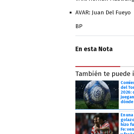
AVAR: Juan Del Fueyo
BP
En esta Nota
También te puede i
Comien
del To
2026: 
juegan
dónde 
En una 
golazo
hizo f
Fe: ven