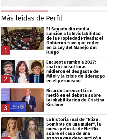
Más leídas de Perfil
El Senado dio media
sanción a la Inviolabilidad
de la Propiedad Privada: el
Gobierno tuvo que ceder
en la Ley del Manejo del
1
Fuego
Encuesta rumbo a 2027:
cuatro consultoras
midieron el desgaste de
Milei y la crisis de liderazgo
2
en el peronismo
Ricardo Lorenzetti se
metió en el debate sobre
la inhabilitación de Cristina
Kirchner
3
La historia real de "Elize:
Sombras de una mujer", la
nueva película de Netflix
sobre el caso de una
esposa que descuartizó a