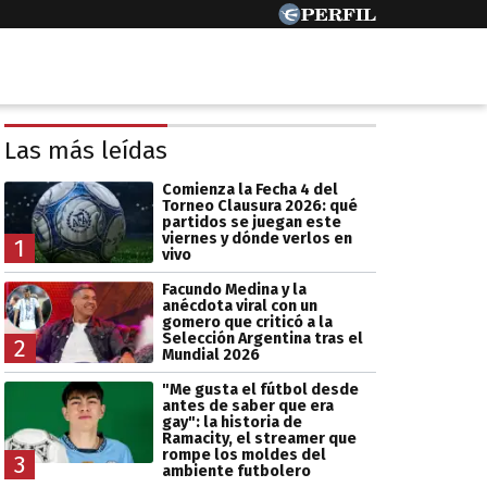
Las más leídas
Comienza la Fecha 4 del
Torneo Clausura 2026: qué
partidos se juegan este
viernes y dónde verlos en
1
vivo
Facundo Medina y la
anécdota viral con un
gomero que criticó a la
Selección Argentina tras el
2
Mundial 2026
"Me gusta el fútbol desde
antes de saber que era
gay": la historia de
Ramacity, el streamer que
rompe los moldes del
3
ambiente futbolero