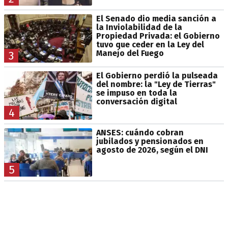
El Senado dio media sanción a
la Inviolabilidad de la
Propiedad Privada: el Gobierno
tuvo que ceder en la Ley del
Manejo del Fuego
3
El Gobierno perdió la pulseada
del nombre: la "Ley de Tierras"
se impuso en toda la
conversación digital
4
ANSES: cuándo cobran
jubilados y pensionados en
agosto de 2026, según el DNI
5