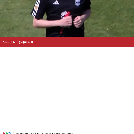
SPREEN
| @JATADE_
4
4
2