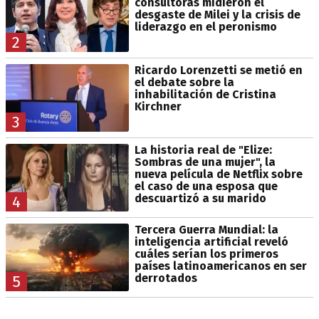
consultoras midieron el
desgaste de Milei y la crisis de
liderazgo en el peronismo
2
Ricardo Lorenzetti se metió en
el debate sobre la
inhabilitación de Cristina
Kirchner
3
La historia real de "Elize:
Sombras de una mujer", la
nueva película de Netflix sobre
el caso de una esposa que
descuartizó a su marido
4
Tercera Guerra Mundial: la
inteligencia artificial reveló
cuáles serían los primeros
países latinoamericanos en ser
derrotados
5