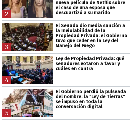
nueva película de Netflix sobre
el caso de una esposa que
descuartizó a su marido
2
El Senado dio media sanción a
la Inviolabilidad de la
Propiedad Privada: el Gobierno
tuvo que ceder en la Ley del
Manejo del Fuego
3
Ley de Propiedad Privada: qué
senadores votaron a favor y
cuáles en contra
4
El Gobierno perdió la pulseada
del nombre: la "Ley de Tierras"
se impuso en toda la
conversación digital
5