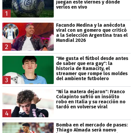
juegan este viernes y dónde
verlos en vivo
1
Facundo Medina y la anécdota
viral con un gomero que criticó
a la Selección Argentina tras el
Mundial 2026
2
"Me gusta el fútbol desde antes
de saber que era gay": la
historia de Ramacity, el
streamer que rompe los moldes
del ambiente futbolero
3
"Ni la matera dejaron": Franco
Colapinto sufrió un insólito
robo en Italia y su reacción no
tardó en volverse viral
4
Bomba en el mercado de pases:
Thiago Almada será nuevo