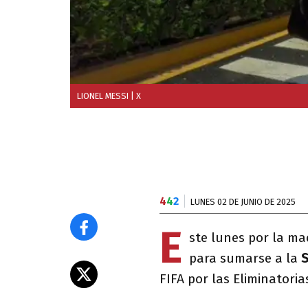
LIONEL MESSI
| X
4
4
2
LUNES 02 DE JUNIO DE 2025
E
ste lunes por la m
para sumarse a la
S
FIFA por las Eliminatori