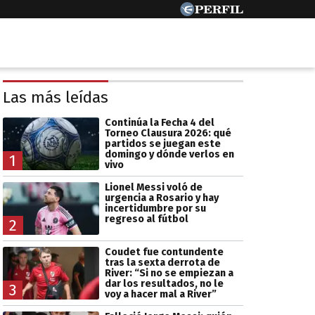
Las más leídas
Continúa la Fecha 4 del
Torneo Clausura 2026: qué
partidos se juegan este
domingo y dónde verlos en
1
vivo
Lionel Messi voló de
urgencia a Rosario y hay
incertidumbre por su
regreso al fútbol
2
Coudet fue contundente
tras la sexta derrota de
River: “Si no se empiezan a
dar los resultados, no le
3
voy a hacer mal a River”