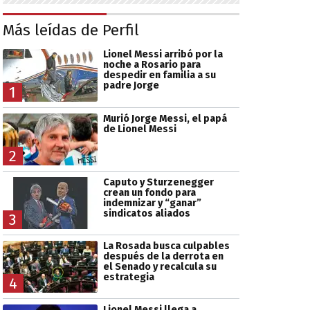
Más leídas de Perfil
Lionel Messi arribó por la
noche a Rosario para
despedir en familia a su
padre Jorge
1
Murió Jorge Messi, el papá
de Lionel Messi
2
Caputo y Sturzenegger
crean un fondo para
indemnizar y “ganar”
sindicatos aliados
3
La Rosada busca culpables
después de la derrota en
el Senado y recalcula su
estrategia
4
Lionel Messi llega a