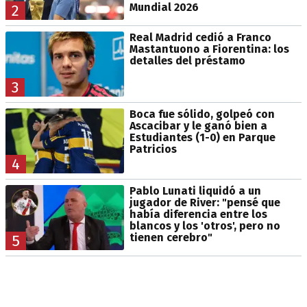
Mundial 2026
2
Real Madrid cedió a Franco
Mastantuono a Fiorentina: los
detalles del préstamo
3
Boca fue sólido, golpeó con
Ascacibar y le ganó bien a
Estudiantes (1-0) en Parque
Patricios
4
Pablo Lunati liquidó a un
jugador de River: "pensé que
había diferencia entre los
blancos y los 'otros', pero no
tienen cerebro"
5