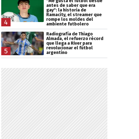
"Me gusta el fútbol desde
antes de saber que era
gay": la historia de
Ramacity, el streamer que
rompe los moldes del
4
ambiente futbolero
Radiografía de Thiago
Almada, el refuerzo récord
que llega a River para
revolucionar el fútbol
5
argentino