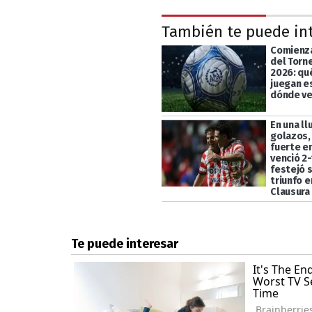
También te puede in
Comienza
del Torn
2026: qu
juegan e
dónde ve
En una ll
golazos,
fuerte en
venció 2-
festejó 
triunfo e
Clausura