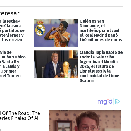
teresar
 la Fecha 4
Quién es Yan
eo Clausura
Diomande, el
é partidos se
marfileño por el cual
ste viernes y
el Real Madrid pagó
rlos en vivo
140 millones de euros
uvia de
Claudio Tapia habló de
 Unión se hizo
todo: la Selección
 Santa Fe:
Argentina el Mundial
1 a Lanús y
2026, el futuro de
su primer
Lionel Messi y la
n el Torneo
continuidad de Lionel
Scaloni