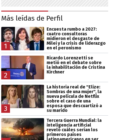
Más leídas de Perfil
Encuesta rumbo a 2027:
cuatro consultoras
midieron el desgaste de
Milei y la crisis de liderazgo
1
en el peronismo
Ricardo Lorenzetti se
metió en el debate sobre
la inhabilitación de Cristina
Kirchner
2
La historia real de "Elize:
Sombras de una mujer", la
nueva película de Netflix
sobre el caso de una
esposa que descuartizó a
3
su marido
Tercera Guerra Mundial: la
inteligencia artificial
reveló cuáles serían los
primeros países
latinoamericanos en ser