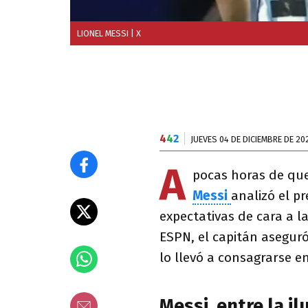
LIONEL MESSI
| X
4
4
2
JUEVES 04 DE DICIEMBRE DE 20
A
pocas horas de que
Messi
analizó el p
expectativas de cara a l
ESPN, el capitán asegur
lo llevó a consagrarse e
Messi, entre la i