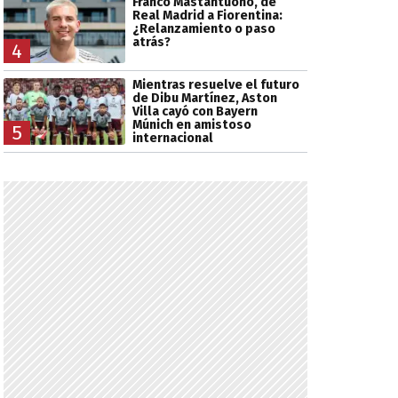
Franco Mastantuono, de
Real Madrid a Fiorentina:
¿Relanzamiento o paso
atrás?
4
Mientras resuelve el futuro
de Dibu Martínez, Aston
Villa cayó con Bayern
Múnich en amistoso
5
internacional