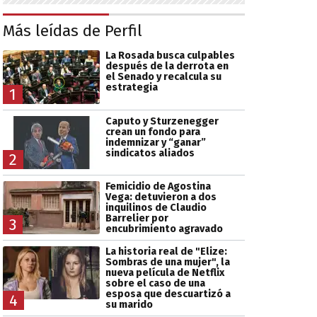
Más leídas de Perfil
La Rosada busca culpables
después de la derrota en
el Senado y recalcula su
estrategia
1
Caputo y Sturzenegger
crean un fondo para
indemnizar y “ganar”
sindicatos aliados
2
Femicidio de Agostina
Vega: detuvieron a dos
inquilinos de Claudio
Barrelier por
3
encubrimiento agravado
La historia real de "Elize:
Sombras de una mujer", la
nueva película de Netflix
sobre el caso de una
esposa que descuartizó a
4
su marido