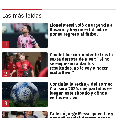
Las más leídas
Lionel Messi voló de urgencia a
Rosario y hay incertidumbre
por su regreso al fútbol
1
Coudet fue contundente tras la
sexta derrota de River: “Si no
se empiezan a dar los
resultados, no le voy a hacer
mal a River”
2
Continúa la Fecha 4 del Torneo
Clausura 2026: qué partidos se
juegan este sábado y dónde
verlos en vivo
3
Falleció Jorge Messi: quién fue y