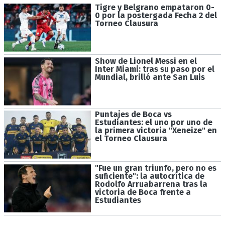
Tigre y Belgrano empataron 0-
0 por la postergada Fecha 2 del
Torneo Clausura
Show de Lionel Messi en el
Inter Miami: tras su paso por el
Mundial, brilló ante San Luis
Puntajes de Boca vs
Estudiantes: el uno por uno de
la primera victoria "Xeneize" en
el Torneo Clausura
"Fue un gran triunfo, pero no es
suficiente": la autocrítica de
Rodolfo Arruabarrena tras la
victoria de Boca frente a
Estudiantes