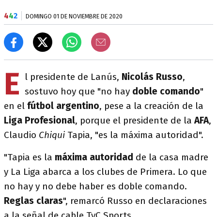
4
4
2
DOMINGO 01 DE NOVIEMBRE DE 2020
E
l presidente de Lanús,
Nicolás Russo
,
sostuvo hoy que "no hay
doble comando
"
en el
fútbol argentino
, pese a la creación de la
Liga Profesional
, porque el presidente de la
AFA
,
Claudio
Chiqui
Tapia, "es la máxima autoridad".
"Tapia es la
máxima autoridad
de la casa madre
y La Liga abarca a los clubes de Primera. Lo que
no hay y no debe haber es doble comando.
Reglas claras
", remarcó Russo en declaraciones
a la señal de cable TyC Sports.