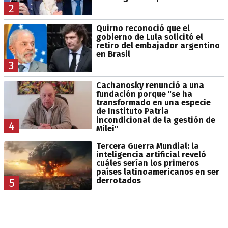
2
Quirno reconoció que el
gobierno de Lula solicitó el
retiro del embajador argentino
en Brasil
3
Cachanosky renunció a una
fundación porque "se ha
transformado en una especie
de Instituto Patria
incondicional de la gestión de
4
Milei"
Tercera Guerra Mundial: la
inteligencia artificial reveló
cuáles serían los primeros
países latinoamericanos en ser
derrotados
5