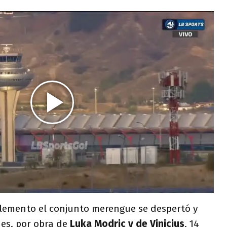
lemento el conjunto merengue se despertó y
es, por obra de
Luka Modric y de Vinicius
, 14