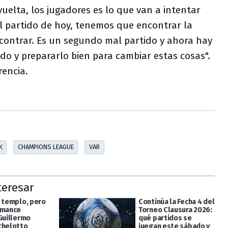
vuelta, los jugadores es lo que van a intentar
l partido de hoy, tenemos que encontrar la
ncontrar. Es un segundo mal partido y ahora hay
do y prepararlo bien para cambiar estas cosas".
rencia.
K
CHAMPIONS LEAGUE
VAR
teresar
l templo, pero
Continúa la Fecha 4 del
omance
Torneo Clausura 2026:
 Guillermo
qué partidos se
chelotto
juegan este sábado y