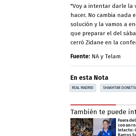
"Voy a intentar darle la 
hacer. No cambia nada e
solución y la vamos a e
que preparar el del sába
cerró Zidane en la confe
Fuente:
NA y Telam
En esta Nota
REAL MADRID
SHAKHTAR DONETS
También te puede in
Fuera de
con un r
intacto:
Barros S