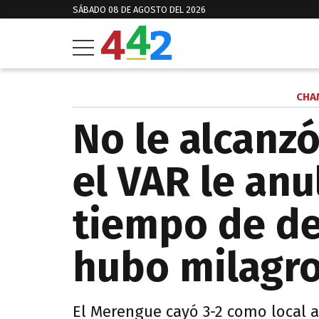
SÁBADO 08 DE AGOSTO DEL 2026
CHA
No le alcanzó
el VAR le anu
tiempo de de
hubo milagr
El Merengue cayó 3-2 como local 