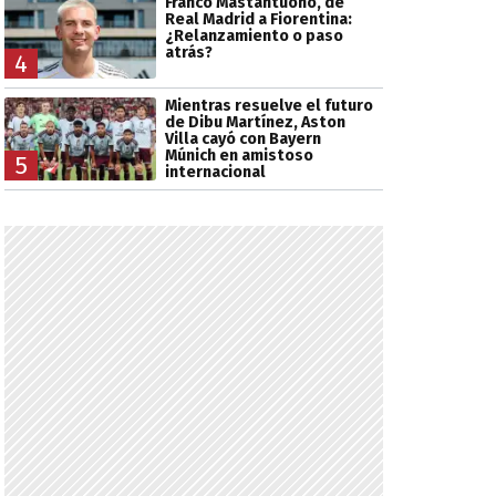
Franco Mastantuono, de
Real Madrid a Fiorentina:
¿Relanzamiento o paso
atrás?
4
Mientras resuelve el futuro
de Dibu Martínez, Aston
Villa cayó con Bayern
Múnich en amistoso
5
internacional