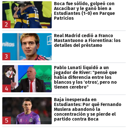
Boca fue sólido, golpeó con
Ascacibar y le ganó bien a
Estudiantes (1-0) en Parque
Patricios
2
Real Madrid cedió a Franco
Mastantuono a Fiorentina: los
detalles del préstamo
3
Pablo Lunati liquidó a un
jugador de River: "pensé que
había diferencia entre los
blancos y los 'otros', pero no
tienen cerebro"
4
Baja inesperada en
Estudiantes: Por qué Fernando
Muslera abandonó la
concentración y se pierde el
partido contra Boca
5