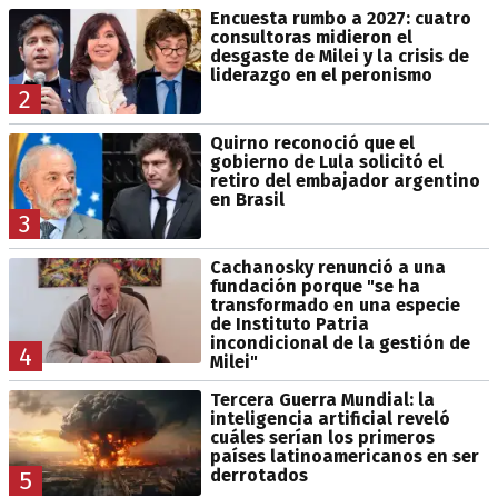
Encuesta rumbo a 2027: cuatro
consultoras midieron el
desgaste de Milei y la crisis de
liderazgo en el peronismo
2
Quirno reconoció que el
gobierno de Lula solicitó el
retiro del embajador argentino
en Brasil
3
Cachanosky renunció a una
fundación porque "se ha
transformado en una especie
de Instituto Patria
incondicional de la gestión de
4
Milei"
Tercera Guerra Mundial: la
inteligencia artificial reveló
cuáles serían los primeros
países latinoamericanos en ser
derrotados
5