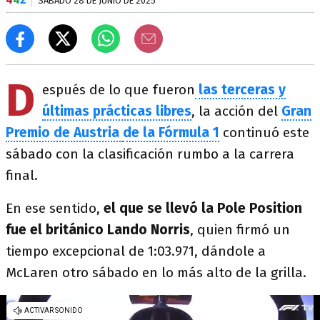
SÁBADO 28 DE JUNIO DE 2025
D
espués de lo que fueron
las terceras y
últimas prácticas libres
, la acción del
Gran
Premio de Austria
de la Fórmula 1
continuó este
sábado con la clasificación rumbo a la carrera
final.
En ese sentido,
el que se llevó la Pole Position
fue el británico Lando Norris
, quien firmó un
tiempo excepcional de 1:03.971, dándole a
McLaren otro sábado en lo más alto de la grilla.