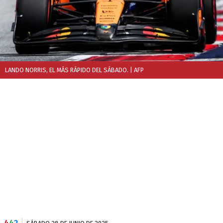
LANDO NORRIS, EL MÁS RÁPIDO DEL SÁBADO.
| AFP
4
4
2