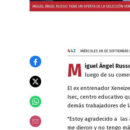
MIGUEL ÁNGEL RUSSO TIENE UN OFERTA DE LA SELECCIÓN VEN
4
4
2
MIÉRCOLES 08 DE SEPTIEMBRE 
M
iguel Ángel Russ
luego de su comen
El ex entrenador Xeneiz
Isec, centro educativo q
demás trabajadores de l
"Estoy agradecido a las
me dieron y no tengo más