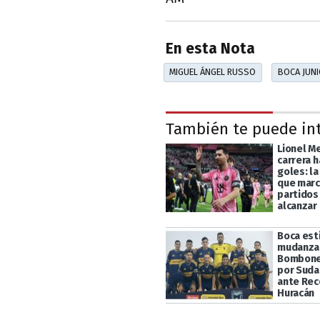
En esta Nota
MIGUEL ÁNGEL RUSSO
BOCA JUN
También te puede in
Lionel Me
carrera h
goles: la
que marc
partidos
alcanzar 
Boca esti
mudanza 
Bomboner
por Suda
ante Rec
Huracán