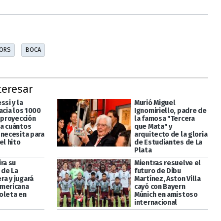
IORS
BOCA
teresar
ssi y la
Murió Miguel
acia los 1000
Ignomiriello, padre de
 proyección
la famosa "Tercera
a cuántos
que Mata" y
 necesita para
arquitecto de la gloria
el hito
de Estudiantes de La
Plata
ra su
Mientras resuelve el
de La
futuro de Dibu
a y jugará
Martínez, Aston Villa
mericana
cayó con Bayern
oleta en
Múnich en amistoso
internacional