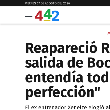
VIERNES 07 DE AGOSTO DEL 2026
M
Reapareció R
salida de Bo
entendía tod
perfección"
El ex entrenador Xeneize elogió a