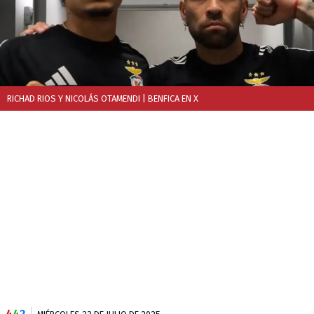
RICHAD RIOS Y NICOLÁS OTAMENDI
| BENFICA EN X
4
4
2