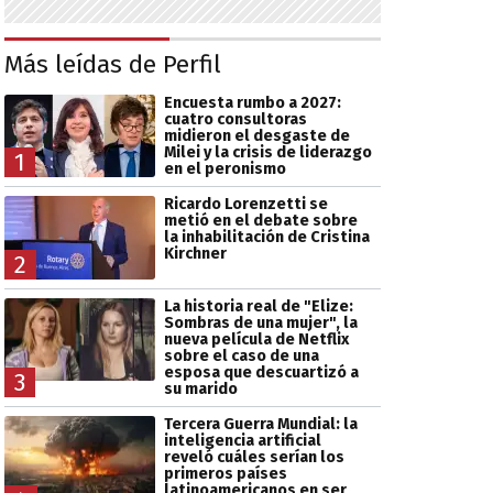
Más leídas de Perfil
Encuesta rumbo a 2027:
cuatro consultoras
midieron el desgaste de
Milei y la crisis de liderazgo
1
en el peronismo
Ricardo Lorenzetti se
metió en el debate sobre
la inhabilitación de Cristina
Kirchner
2
La historia real de "Elize:
Sombras de una mujer", la
nueva película de Netflix
sobre el caso de una
esposa que descuartizó a
3
su marido
Tercera Guerra Mundial: la
inteligencia artificial
reveló cuáles serían los
primeros países
latinoamericanos en ser