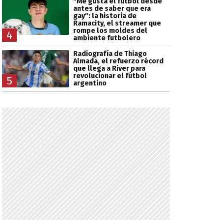
"Me gusta el fútbol desde
antes de saber que era
gay": la historia de
Ramacity, el streamer que
rompe los moldes del
4
ambiente futbolero
Radiografía de Thiago
Almada, el refuerzo récord
que llega a River para
revolucionar el fútbol
5
argentino