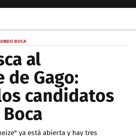
UNDO BOCA
ca al
 de Gago:
los candidatos
a Boca
eize" ya está abierta y hay tres