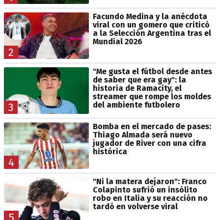
Facundo Medina y la anécdota
viral con un gomero que criticó
a la Selección Argentina tras el
Mundial 2026
2
"Me gusta el fútbol desde antes
de saber que era gay": la
historia de Ramacity, el
streamer que rompe los moldes
del ambiente futbolero
3
Bomba en el mercado de pases:
Thiago Almada será nuevo
jugador de River con una cifra
histórica
4
"Ni la matera dejaron": Franco
Colapinto sufrió un insólito
robo en Italia y su reacción no
tardó en volverse viral
5