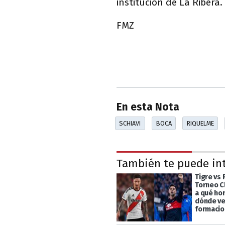
institución de La Ribera.
FMZ
En esta Nota
SCHIAVI
BOCA
RIQUELME
También te puede in
Tigre vs 
Torneo C
a qué hor
dónde ver
formaci