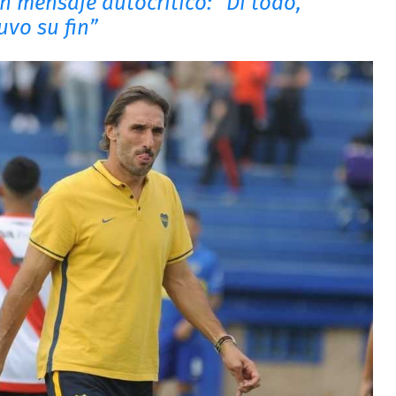
n mensaje autocritico: “Di todo,
uvo su fin”