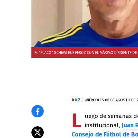
EL "FLACO" SCHIAVI FUE FEROZ CON EL MÁXIMO DIRIGENTE DE
4
4
2
MIÉRCOLES 06 DE AGOSTO DE 
L
uego de semanas de 
institucional,
Juan 
Consejo de Fútbol de B