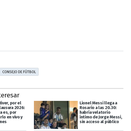
CONSEJO DE FÚTBOL
teresar
River, por el
Lionel Messi llega a
lausura 2026:
Rosario a las 20.30:
a es, por
habría velatorio
lo en vivo y
íntimo de Jorge Messi,
ones
sin acceso al público