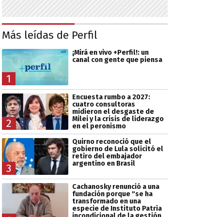
Más leídas de Perfil
¡Mirá en vivo +Perfil!: un
canal con gente que piensa
1
Encuesta rumbo a 2027:
cuatro consultoras
midieron el desgaste de
Milei y la crisis de liderazgo
2
en el peronismo
Quirno reconoció que el
gobierno de Lula solicitó el
retiro del embajador
argentino en Brasil
3
Cachanosky renunció a una
fundación porque "se ha
transformado en una
especie de Instituto Patria
incondicional de la gestión