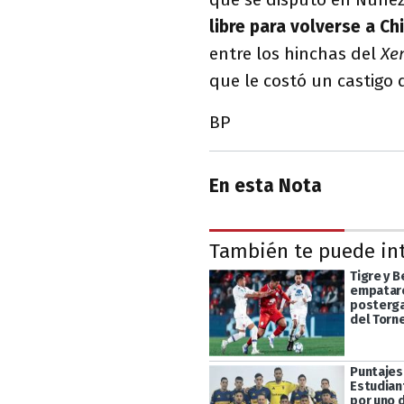
libre para volverse a Chi
entre los hinchas del
Xe
que le costó un castigo
BP
En esta Nota
También te puede in
Tigre y 
empataro
posterga
del Torn
Puntajes
Estudian
por uno d