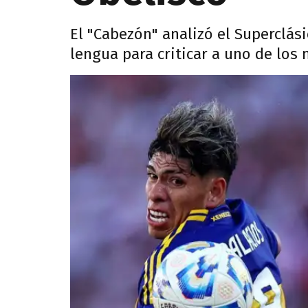
El "Cabezón" analizó el Superclás
lengua para criticar a uno de los