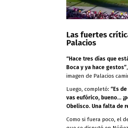
Las fuertes críti
Palacios
“Hace tres días que est
Boca y ya hace gestos”
imagen de Palacios cami
Luego, completó:
“Es de
vas eufórico, bueno... ¡
Obelisco. Una falta de r
Como si fuera poco, el d
que se disputó en Núñe