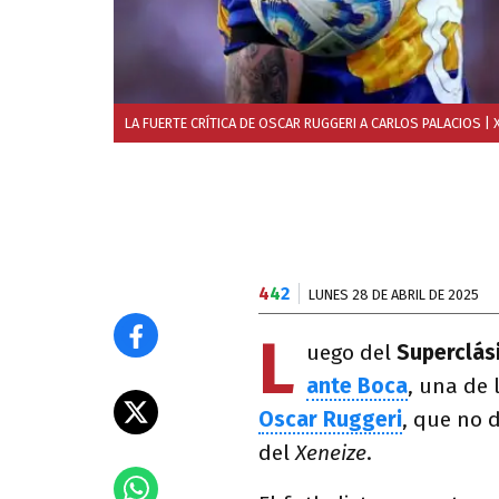
LA FUERTE CRÍTICA DE OSCAR RUGGERI A CARLOS PALACIOS
| 
4
4
2
LUNES 28 DE ABRIL DE 2025
L
uego del
Superclás
ante Boca
, una de 
Oscar Ruggeri
, que no 
del
Xeneize
.