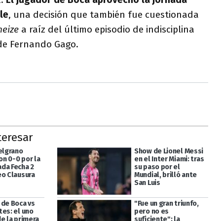
le
, una decisión que también fue cuestionada
neize
a raíz del último episodio de indisciplina
 de Fernando Gago.
teresar
Belgrano
Show de Lionel Messi
n 0-0 por la
en el Inter Miami: tras
da Fecha 2
su paso por el
eo Clausura
Mundial, brilló ante
San Luis
 de Boca vs
"Fue un gran triunfo,
tes: el uno
pero no es
e la primera
suficiente": la