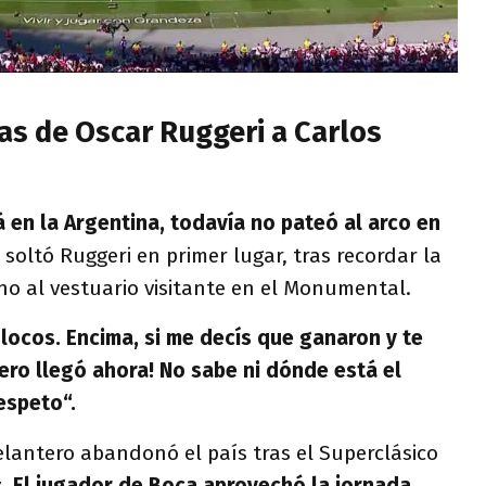
cas de Oscar Ruggeri a Carlos
á en la Argentina, todavía no pateó al arco en
, soltó Ruggeri en primer lugar, tras recordar la
no al vestuario visitante en el Monumental.
 locos. Encima, si me decís que ganaron y te
pero llegó ahora! No sabe ni dónde está el
espeto“.
elantero abandonó el país tras el Superclásico
z.
El jugador de Boca aprovechó la jornada