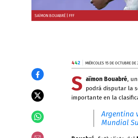
SAÏMON BOUABRÉ
| FFF
4
4
2
MIÉRCOLES 15 DE OCTUBRE DE 
S
aïmon Bouabré
, un
podrá disputar la s
importante en la clasifi
Argentina v
Mundial S