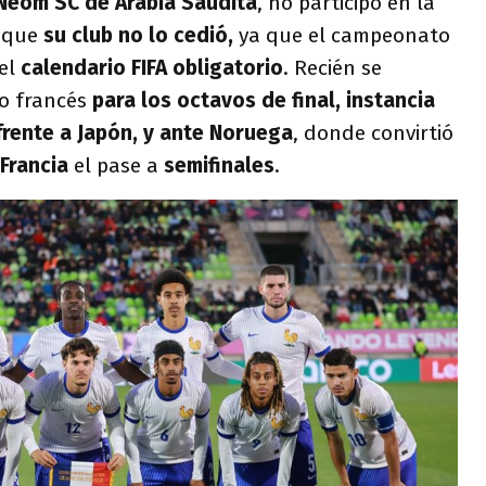
eom SC de Arabia Saudita
, no participó en la
 que
su club no lo cedió,
ya que el campeonato
del
calendario FIFA obligatorio
. Recién se
do francés
para los octavos de final, instancia
frente a Japón, y ante Noruega
, donde convirtió
Francia
el pase a
semifinales
.