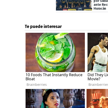
por Suda
ante Rec
Huracán