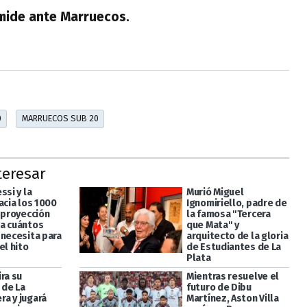
 mide ante Marruecos.
0
MARRUECOS SUB 20
teresar
ssi y la
Murió Miguel
acia los 1000
Ignomiriello, padre de
 proyección
la famosa "Tercera
a cuántos
que Mata" y
 necesita para
arquitecto de la gloria
el hito
de Estudiantes de La
Plata
ra su
Mientras resuelve el
de La
futuro de Dibu
a y jugará
Martínez, Aston Villa