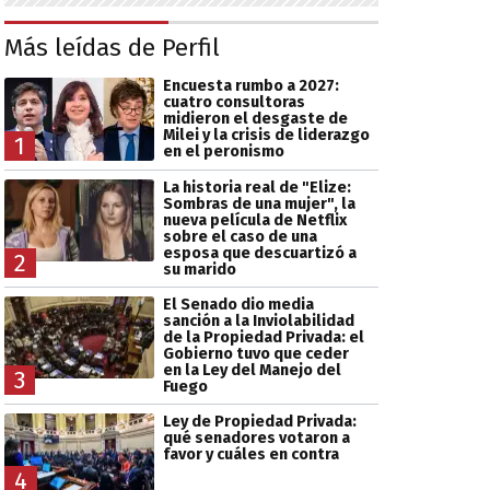
Más leídas de Perfil
Encuesta rumbo a 2027:
cuatro consultoras
midieron el desgaste de
Milei y la crisis de liderazgo
1
en el peronismo
La historia real de "Elize:
Sombras de una mujer", la
nueva película de Netflix
sobre el caso de una
esposa que descuartizó a
2
su marido
El Senado dio media
sanción a la Inviolabilidad
de la Propiedad Privada: el
Gobierno tuvo que ceder
en la Ley del Manejo del
3
Fuego
Ley de Propiedad Privada:
qué senadores votaron a
favor y cuáles en contra
4