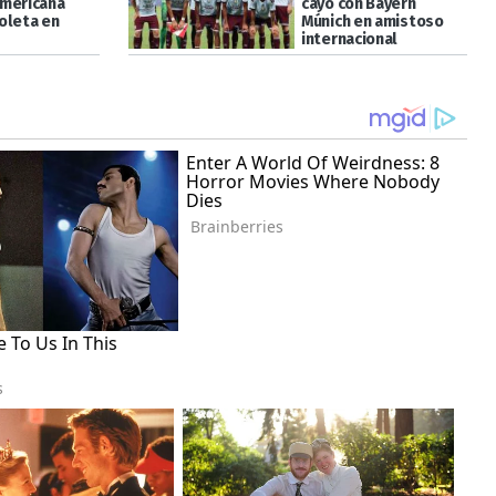
mericana
cayó con Bayern
oleta en
Múnich en amistoso
internacional