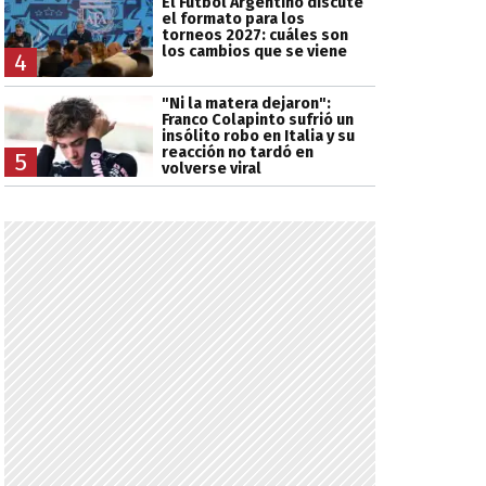
El Fútbol Argentino discute
el formato para los
torneos 2027: cuáles son
los cambios que se viene
4
"Ni la matera dejaron":
Franco Colapinto sufrió un
insólito robo en Italia y su
reacción no tardó en
5
volverse viral