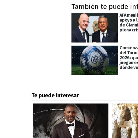
También te puede in
AFA mani
apoyo a l
de Gianni
plena cri
Comienza
del Torn
2026: qu
juegan e
dónde ve