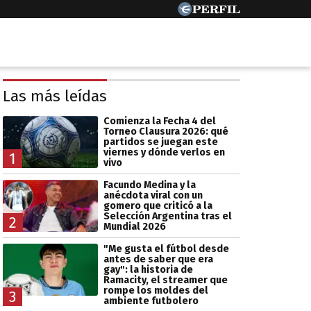
Las más leídas
Comienza la Fecha 4 del
Torneo Clausura 2026: qué
partidos se juegan este
viernes y dónde verlos en
1
vivo
Facundo Medina y la
anécdota viral con un
gomero que criticó a la
Selección Argentina tras el
2
Mundial 2026
"Me gusta el fútbol desde
antes de saber que era
gay": la historia de
Ramacity, el streamer que
rompe los moldes del
3
ambiente futbolero