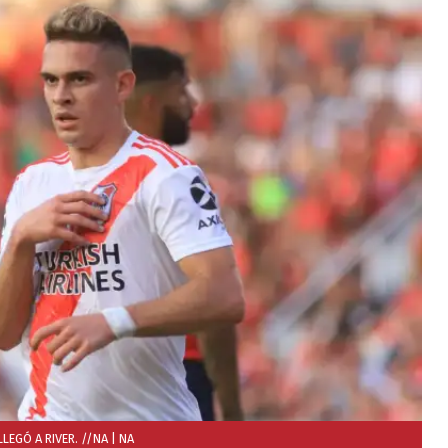
LEGÓ A RIVER. //NA
| NA