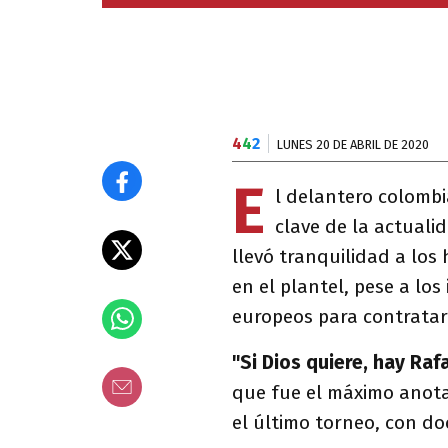
4
4
2
LUNES 20 DE ABRIL DE 2020
E
l delantero colomb
clave de la actuali
llevó tranquilidad a los
en el plantel, pese a lo
europeos para contratar
"Si Dios quiere, hay Rafa
que fue el máximo anota
el último torneo, con doc