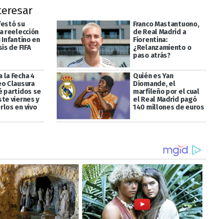
teresar
festó su
Franco Mastantuono,
a reelección
de Real Madrid a
 Infantino en
Fiorentina:
sis de FIFA
¿Relanzamiento o
paso atrás?
 la Fecha 4
Quién es Yan
eo Clausura
Diomande, el
é partidos se
marfileño por el cual
ste viernes y
el Real Madrid pagó
rlos en vivo
140 millones de euros