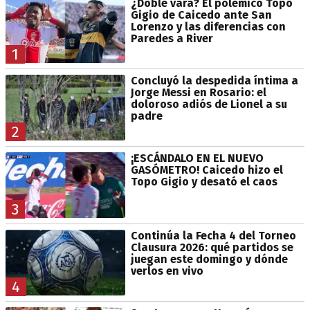
¿Doble vara? El polémico Topo
Gigio de Caicedo ante San
Lorenzo y las diferencias con
Paredes a River
1
Concluyó la despedida íntima a
Jorge Messi en Rosario: el
doloroso adiós de Lionel a su
padre
2
¡ESCÁNDALO EN EL NUEVO
GASÓMETRO! Caicedo hizo el
Topo Gigio y desató el caos
3
Continúa la Fecha 4 del Torneo
Clausura 2026: qué partidos se
juegan este domingo y dónde
verlos en vivo
4