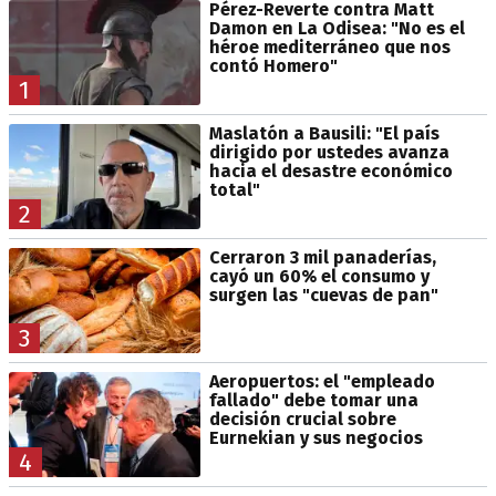
Pérez-Reverte contra Matt
Damon en La Odisea: "No es el
héroe mediterráneo que nos
contó Homero"
1
Maslatón a Bausili: "El país
dirigido por ustedes avanza
hacia el desastre económico
total"
2
Cerraron 3 mil panaderías,
cayó un 60% el consumo y
surgen las "cuevas de pan"
3
Aeropuertos: el "empleado
fallado" debe tomar una
decisión crucial sobre
Eurnekian y sus negocios
4