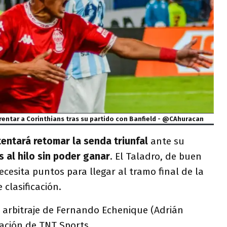
frentar a Corinthians tras su partido con Banfield - @CAhuracan
tentará retomar la senda triunfal
ante su
 al hilo sin poder ganar
. El Taladro, de buen
cesita puntos para llegar al tramo final de la
 clasificación.
l arbitraje de Fernando Echenique (Adrián
isación de TNT Sports.