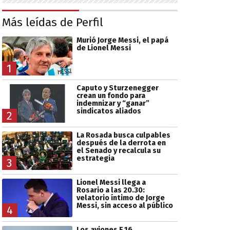
Más leídas de Perfil
Murió Jorge Messi, el papá
de Lionel Messi
1
Caputo y Sturzenegger
crean un fondo para
indemnizar y “ganar”
sindicatos aliados
2
La Rosada busca culpables
después de la derrota en
el Senado y recalcula su
estrategia
3
Lionel Messi llega a
Rosario a las 20.30:
velatorio íntimo de Jorge
Messi, sin acceso al público
4
Los aviones F 16