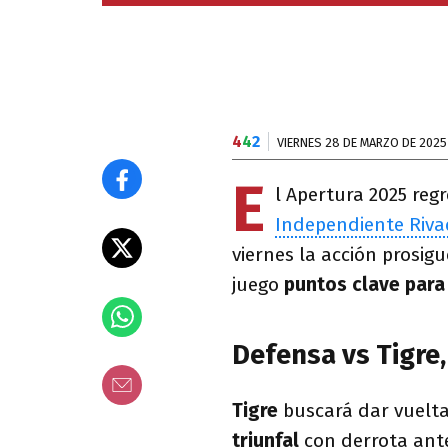
4
4
2
VIERNES 28 DE MARZO DE 2025
E
l Apertura 2025 reg
Independiente Riva
viernes la acción prosi
juego
puntos clave para l
Defensa vs Tigre,
Tigre
buscará dar vuelta
triunfal
con derrota ant