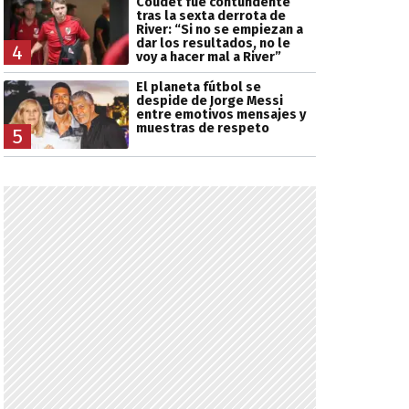
Coudet fue contundente
tras la sexta derrota de
River: “Si no se empiezan a
dar los resultados, no le
4
voy a hacer mal a River”
El planeta fútbol se
despide de Jorge Messi
entre emotivos mensajes y
muestras de respeto
5