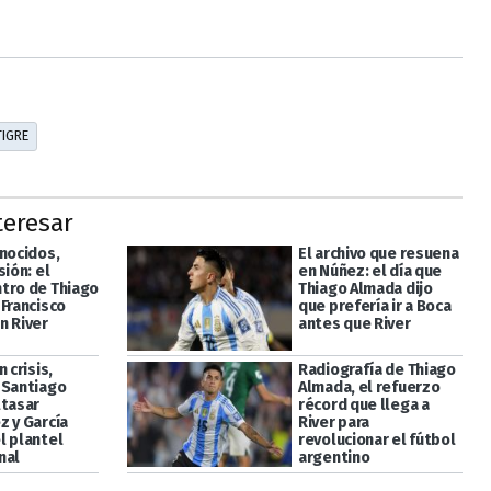
TIGRE
teresar
onocidos,
El archivo que resuena
sión: el
en Núñez: el día que
tro de Thiago
Thiago Almada dijo
 Francisco
que prefería ir a Boca
n River
antes que River
n crisis,
Radiografía de Thiago
 Santiago
Almada, el refuerzo
ltasar
récord que llega a
z y García
River para
l plantel
revolucionar el fútbol
nal
argentino