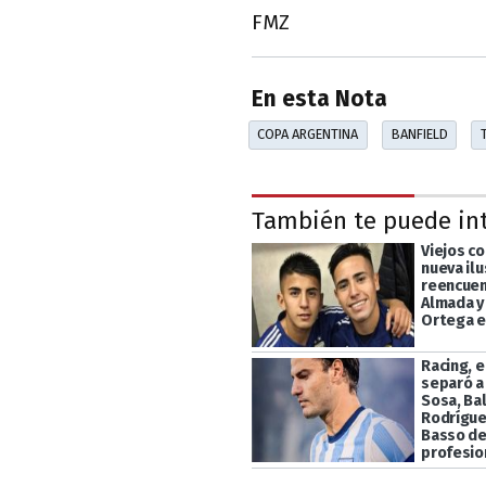
FMZ
En esta Nota
COPA ARGENTINA
BANFIELD
También te puede in
Viejos c
nueva ilu
reencuen
Almada y
Ortega e
Racing, e
separó a
Sosa, Ba
Rodrígue
Basso de
profesio