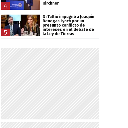
Kirchner
4
Di Tullio impugnó a Joaquín
Benegas Lynch por un
presunto conflicto de
intereses en el debate de
5
la Ley de Tierras