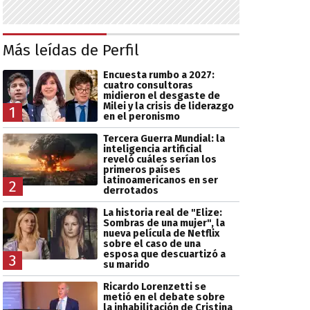
Más leídas de Perfil
Encuesta rumbo a 2027:
cuatro consultoras
midieron el desgaste de
Milei y la crisis de liderazgo
1
en el peronismo
Tercera Guerra Mundial: la
inteligencia artificial
reveló cuáles serían los
primeros países
latinoamericanos en ser
2
derrotados
La historia real de "Elize:
Sombras de una mujer", la
nueva película de Netflix
sobre el caso de una
esposa que descuartizó a
3
su marido
Ricardo Lorenzetti se
metió en el debate sobre
la inhabilitación de Cristina