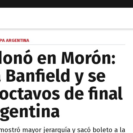
PA ARGENTINA
donó en Morón:
 Banfield y se
octavos de final
rgentina
mostró mayor jerarquía y sacó boleto a la