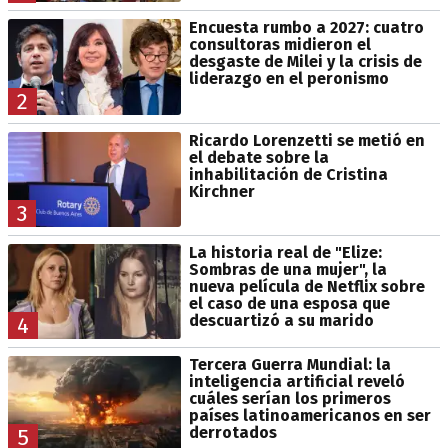
Encuesta rumbo a 2027: cuatro
consultoras midieron el
desgaste de Milei y la crisis de
liderazgo en el peronismo
2
Ricardo Lorenzetti se metió en
el debate sobre la
inhabilitación de Cristina
Kirchner
3
La historia real de "Elize:
Sombras de una mujer", la
nueva película de Netflix sobre
el caso de una esposa que
descuartizó a su marido
4
Tercera Guerra Mundial: la
inteligencia artificial reveló
cuáles serían los primeros
países latinoamericanos en ser
derrotados
5