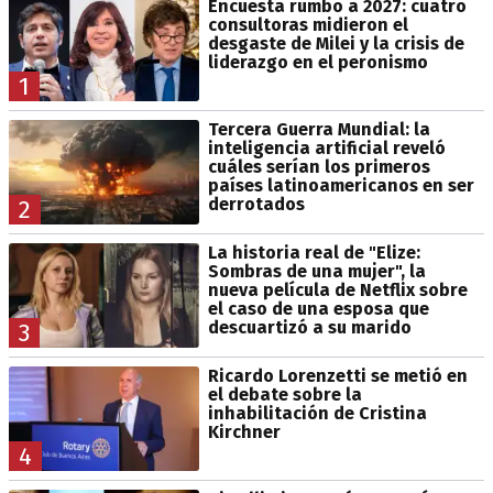
Encuesta rumbo a 2027: cuatro
consultoras midieron el
desgaste de Milei y la crisis de
liderazgo en el peronismo
1
Tercera Guerra Mundial: la
inteligencia artificial reveló
cuáles serían los primeros
países latinoamericanos en ser
derrotados
2
La historia real de "Elize:
Sombras de una mujer", la
nueva película de Netflix sobre
el caso de una esposa que
descuartizó a su marido
3
Ricardo Lorenzetti se metió en
el debate sobre la
inhabilitación de Cristina
Kirchner
4