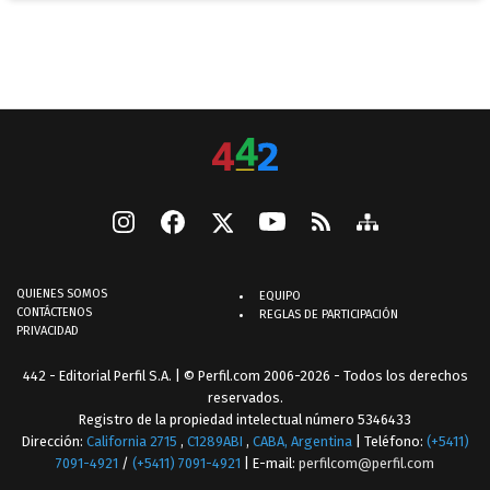
QUIENES SOMOS
EQUIPO
CONTÁCTENOS
REGLAS DE PARTICIPACIÓN
PRIVACIDAD
442 - Editorial Perfil S.A.
| © Perfil.com 2006-2026 - Todos los derechos
reservados.
Registro de la propiedad intelectual número 5346433
Dirección:
California 2715
,
C1289ABI
,
CABA, Argentina
| Teléfono:
(+5411)
7091-4921
/
(+5411) 7091-4921
| E-mail:
perfilcom@perfil.com