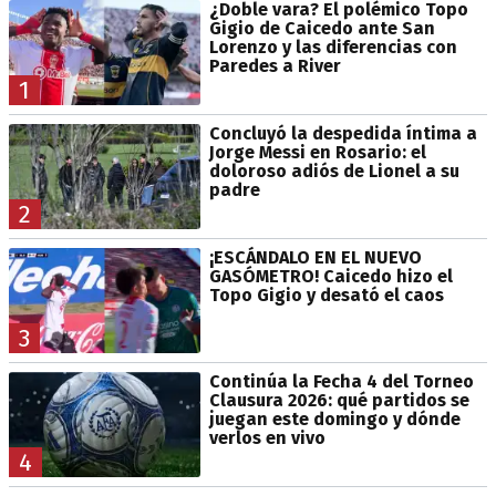
¿Doble vara? El polémico Topo
Gigio de Caicedo ante San
Lorenzo y las diferencias con
Paredes a River
1
Concluyó la despedida íntima a
Jorge Messi en Rosario: el
doloroso adiós de Lionel a su
padre
2
¡ESCÁNDALO EN EL NUEVO
GASÓMETRO! Caicedo hizo el
Topo Gigio y desató el caos
3
Continúa la Fecha 4 del Torneo
Clausura 2026: qué partidos se
juegan este domingo y dónde
verlos en vivo
4