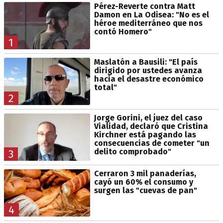
Pérez-Reverte contra Matt
Damon en La Odisea: "No es el
héroe mediterráneo que nos
contó Homero"
1
Maslatón a Bausili: "El país
dirigido por ustedes avanza
hacia el desastre económico
total"
2
Jorge Gorini, el juez del caso
Vialidad, declaró que Cristina
Kirchner está pagando las
consecuencias de cometer "un
delito comprobado"
3
Cerraron 3 mil panaderías,
cayó un 60% el consumo y
surgen las "cuevas de pan"
4