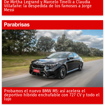
De Mirtha Legrand y Marcelo Tinelli a Claudia
Villafañe: la despedida de los famosos a Jorge
Messi
Probamos el nuevo BMW M5: así acelera el
deportivo híbrido enchufable con 727 CV y todo el
lujo