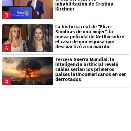
inhabilitación de Cristina
Kirchner
3
La historia real de "Elize:
Sombras de una mujer", la
nueva película de Netflix sobre
el caso de una esposa que
descuartizó a su marido
4
Tercera Guerra Mundial: la
inteligencia artificial reveló
cuáles serían los primeros
países latinoamericanos en ser
derrotados
5