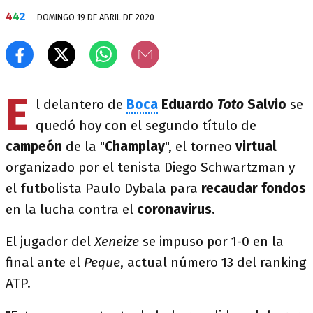
4
4
2
DOMINGO 19 DE ABRIL DE 2020
E
l delantero de
Boca
Eduardo
Toto
Salvio
se
quedó hoy con el segundo título de
campeón
de la "
Champlay
", el torneo
virtual
organizado por el tenista Diego Schwartzman y
el futbolista Paulo Dybala para
recaudar fondos
en la lucha contra el
coronavirus
.
El jugador del
Xeneize
se impuso por 1-0 en la
final ante el
Peque
, actual número 13 del ranking
ATP.